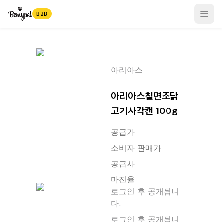
B2B
Open
아리아스
아리아스칠면조닭
고기사각캔 100g
공급가
소비자 판매가
공급사
마진율
로그인 후 공개됩니
다.
로그인 후 공개됩니