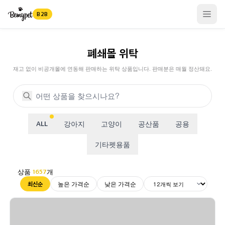
B2B
Open
폐쇄몰 위탁
재고 없이 비공개몰에 연동해 판매하는 위탁 상품입니다. 판매분은 매월 정산돼요.
강아지
고양이
공산품
공용
ALL
기타펫용품
상품
개
1657
높은 가격순
낮은 가격순
최신순